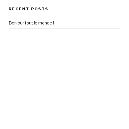
RECENT POSTS
Bonjour tout le monde !
RECENT COMMENTS
Un commentateur WordPress
on
Bonjour tout le monde !
ARCHIVES
September 2018
CATEGORIES